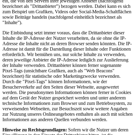
ein, die von den Servern ihrer jeweiligen Anbieter (nachfolgend
bezeichnet als "Drittanbieter”) bezogen werden. Dabei kann es sich
zum Beispiel um Grafiken, Videos oder Social-Media-Schaltflächen
sowie Beiträge handeln (nachfolgend einheitlich bezeichnet als
"Inhalte”).
Die Einbindung setzt immer voraus, dass die Drittanbieter dieser
Inhalte die IP-Adresse der Nutzer verarbeiten, da sie ohne die IP-
Adresse die Inhalte nicht an deren Browser senden könnten. Die IP-
Adresse ist damit für die Darstellung dieser Inhalte oder Funktionen
erforderlich. Wir bemühen uns, nur solche Inhalte zu verwenden,
deren jeweilige Anbieter die IP-Adresse lediglich zur Auslieferung
der Inhalte verwenden. Drittanbieter können ferner sogenannte
Pixel-Tags (unsichtbare Grafiken, auch als "Web Beacons"
bezeichnet) für statistische oder Marketingzwecke verwenden.
Durch die "Pixel-Tags" können Informationen, wie der
Besucherverkehr auf den Seiten dieser Webseite, ausgewertet
werden. Die pseudonymen Informationen können ferner in Cookies
auf dem Gerät der Nutzer gespeichert werden und unter anderem
technische Informationen zum Browser und zum Betriebssystem, zu
verweisenden Webseiten, zur Besuchszeit sowie weitere Angaben
zur Nutzung unseres Onlineangebotes enthalten als auch mit solchen
Informationen aus anderen Quellen verbunden werden.
Hinweise zu Rechtsgrundlagen:
Sofern wir die Nutzer um deren