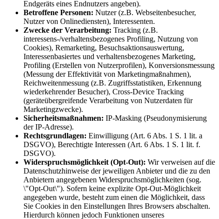
Endgeräts eines Endnutzers angeben).
Betroffene Personen:
Nutzer (z.B. Webseitenbesucher,
Nutzer von Onlinediensten), Interessenten.
Zwecke der Verarbeitung:
Tracking (z.B.
interessens-/verhaltensbezogenes Profiling, Nutzung von
Cookies), Remarketing, Besuchsaktionsauswertung,
Interessenbasiertes und verhaltensbezogenes Marketing,
Profiling (Erstellen von Nutzerprofilen), Konversionsmessung
(Messung der Effektivität von Marketingmaßnahmen),
Reichweitenmessung (z.B. Zugriffsstatistiken, Erkennung
wiederkehrender Besucher), Cross-Device Tracking
(geräteübergreifende Verarbeitung von Nutzerdaten für
Marketingzwecke).
Sicherheitsmaßnahmen:
IP-Masking (Pseudonymisierung
der IP-Adresse).
Rechtsgrundlagen:
Einwilligung (Art. 6 Abs. 1 S. 1 lit. a
DSGVO), Berechtigte Interessen (Art. 6 Abs. 1 S. 1 lit. f.
DSGVO).
Widerspruchsmöglichkeit (Opt-Out):
Wir verweisen auf die
Datenschutzhinweise der jeweiligen Anbieter und die zu den
Anbietern angegebenen Widerspruchsmöglichkeiten (sog.
\"Opt-Out\"). Sofern keine explizite Opt-Out-Möglichkeit
angegeben wurde, besteht zum einen die Möglichkeit, dass
Sie Cookies in den Einstellungen Ihres Browsers abschalten.
Hierdurch können jedoch Funktionen unseres