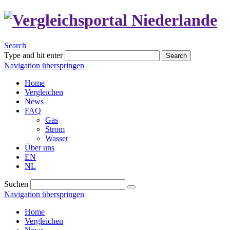
Search
Type and hit enter
Search
Navigation überspringen
Home
Vergleichen
News
FAQ
Gas
Strom
Wasser
Über uns
EN
NL
Suchen
Navigation überspringen
Home
Vergleichen