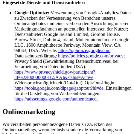
Eingesetzte Dienste und Diensteanbieter:
Google Optimize:
Verwendung von Google-Analytics-Daten
zu Zwecken der Verbesserung von Bereichen unseres
Onlineangebotes und einer verbesserten Ausrichtung unserer
Marketingmaßnahmen an potentiellen Interessen der Nutzer;
Dienstanbieter: Google Ireland Limited, Gordon House,
Barrow Street, Dublin 4, Irland, Mutterunternehmen: Google
LLC, 1600 Amphitheatre Parkway, Mountain View, CA
94043, USA; Website:
https://optimize.google.com
;
Datenschutzerklärung:
https://policies.google.com/privacy
;
Privacy Shield (Gewährleistung Datenschutzniveau bei
Verarbeitung von Daten in den USA):
https://www.privacyshield.gov/participant?
id=a2zt000000001L5AAI&status=Active
;
Widerspruchsmöglichkeit (Opt-Out): Opt-Out-Plugin:
https://tools.google.com/dlpage/gaoptout?hl=de
, Einstellungen
für die Darstellung von Werbeeinblendungen:
https://adssettings.google.com/authenticated
.
Onlinemarketing
Wir verarbeiten personenbezogene Daten zu Zwecken des
Onlinemarketings, worunter insbesondere die Vermarktung von