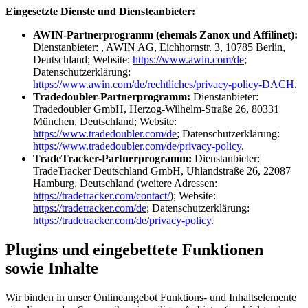
Eingesetzte Dienste und Diensteanbieter:
AWIN-Partnerprogramm (ehemals Zanox und Affilinet):
Dienstanbieter: , AWIN AG, Eichhornstr. 3, 10785 Berlin,
Deutschland; Website:
https://www.awin.com/de
;
Datenschutzerklärung:
https://www.awin.com/de/rechtliches/privacy-policy-DACH
.
Tradedoubler-Partnerprogramm:
Dienstanbieter:
Tradedoubler GmbH, Herzog-Wilhelm-Straße 26, 80331
München, Deutschland; Website:
https://www.tradedoubler.com/de
; Datenschutzerklärung:
https://www.tradedoubler.com/de/privacy-policy
.
TradeTracker-Partnerprogramm:
Dienstanbieter:
TradeTracker Deutschland GmbH, Uhlandstraße 26, 22087
Hamburg, Deutschland (weitere Adressen:
https://tradetracker.com/contact/
); Website:
https://tradetracker.com/de
; Datenschutzerklärung:
https://tradetracker.com/de/privacy-policy
.
Plugins und eingebettete Funktionen
sowie Inhalte
Wir binden in unser Onlineangebot Funktions- und Inhaltselemente