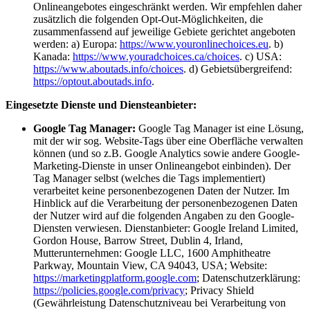
Onlineangebotes eingeschränkt werden. Wir empfehlen daher
zusätzlich die folgenden Opt-Out-Möglichkeiten, die
zusammenfassend auf jeweilige Gebiete gerichtet angeboten
werden: a) Europa:
https://www.youronlinechoices.eu
. b)
Kanada:
https://www.youradchoices.ca/choices
. c) USA:
https://www.aboutads.info/choices
. d) Gebietsübergreifend:
https://optout.aboutads.info
.
Eingesetzte Dienste und Diensteanbieter:
Google Tag Manager:
Google Tag Manager ist eine Lösung,
mit der wir sog. Website-Tags über eine Oberfläche verwalten
können (und so z.B. Google Analytics sowie andere Google-
Marketing-Dienste in unser Onlineangebot einbinden). Der
Tag Manager selbst (welches die Tags implementiert)
verarbeitet keine personenbezogenen Daten der Nutzer. Im
Hinblick auf die Verarbeitung der personenbezogenen Daten
der Nutzer wird auf die folgenden Angaben zu den Google-
Diensten verwiesen. Dienstanbieter: Google Ireland Limited,
Gordon House, Barrow Street, Dublin 4, Irland,
Mutterunternehmen: Google LLC, 1600 Amphitheatre
Parkway, Mountain View, CA 94043, USA; Website:
https://marketingplatform.google.com
; Datenschutzerklärung:
https://policies.google.com/privacy
; Privacy Shield
(Gewährleistung Datenschutzniveau bei Verarbeitung von