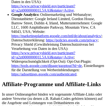
Daten in den USA):
https://www.privacyshield.gov/participant?
id=a2zt000000001L5AAI&status=Active
.
Google Analytics:
Onlinemarketing und Webanalyse;
Dienstanbieter: Google Ireland Limited, Gordon House,
Barrow Street, Dublin 4, Irland, Mutterunternehmen: Google
LLC, 1600 Amphitheatre Parkway, Mountain View, CA
94043, USA; Website:
https://marketingplatform.google.com/intl/de/about/analytics/
;
Datenschutzerklärung:
https://policies.google.com/privacy
;
Privacy Shield (Gewährleistung Datenschutzniveau bei
Verarbeitung von Daten in den USA):
https://www.privacyshield.gov/participant?
id=a2zt000000001L5AAI&status=Active
;
Widerspruchsmöglichkeit (Opt-Out): Opt-Out-Plugin:
https://tools.google.com/dlpage/gaoptout?hl=de
, Einstellungen
für die Darstellung von Werbeeinblendungen:
https://adssettings.google.com/authenticated
.
Affiliate-Programme und Affiliate-Links
In unser Onlineangebot binden wir sogenannte Affiliate-Links oder
andere Verweise (zu denen z.B. Rabatt-Codes gehören können) auf
die Angebote und Leistungen von Drittanbietern ein