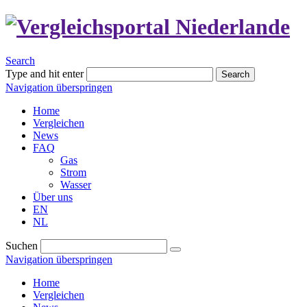
Search
Type and hit enter
Search
Navigation überspringen
Home
Vergleichen
News
FAQ
Gas
Strom
Wasser
Über uns
EN
NL
Suchen
Navigation überspringen
Home
Vergleichen