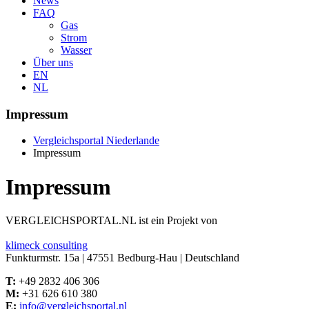
News
FAQ
Gas
Strom
Wasser
Über uns
EN
NL
Impressum
Vergleichsportal Niederlande
Impressum
Impressum
VERGLEICHSPORTAL.NL ist ein Projekt von
klimeck consulting
Funkturmstr. 15a | 47551 Bedburg-Hau | Deutschland
T:
+49 2832 406 306
M:
+31 626 610 380
E:
info@vergleichsportal.nl