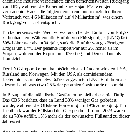
chemische Industrie verzeichnete einen bemerkenswerten Rückgang
von 18%, während die Papierindustrie sogar 34% weniger
verbrauchte. Haushalte folgten dem Trend und reduzierten ihren
Verbrauch von 4,6 Milliarden m³ auf 4 Milliarden m³, was einem
Rückgang von 13% entspricht.
Ein bemerkenswerter Wechsel war auch bei der Einfuhr von Erdgas
zu beobachten. Während die Einfuhr von Flüssigerdgas (LNG) fast
50% höher war als im Vorjahr, sank die Einfuhr von gasförmigem
Erdgas um 17%. Der gesamte Import war nur 2% höher als im
Vorjahr, während der Export um 10% stieg, mit Deutschland als
Hauptziel.
Der LNG-Import kommt hauptsächlich aus Ländern wie den USA,
Russland und Norwegen. Mit den USA als dominierendem
Lieferanten stammten etwa 63% der gesamten LNG-Einfuhren aus
diesem Land, was etwa 25% der gesamten Gasimporte entspricht.
In Bezug auf die inländische Gasförderung bleibt diese rückläufig.
Das CBS berichtet, dass an Land 38% weniger Gas gefördert
wurde, während die Offshore-Förderung um 19% zurückging. Ein
Lichtblick war der Füllstand der Gasspeicher. Im Juni 2023 waren
sie zu 78% gefüllt, 15% mehr als der gewünschte Füllstand zu dieser
Jahreszeit.
Analysten vermuten, dass die steigenden Energiekosten