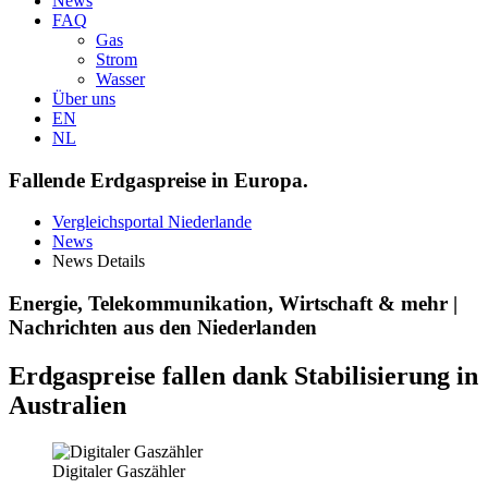
News
FAQ
Gas
Strom
Wasser
Über uns
EN
NL
Fallende Erdgaspreise in Europa.
Vergleichsportal Niederlande
News
News Details
Energie, Telekommunikation, Wirtschaft & mehr |
Nachrichten aus den Niederlanden
Erdgaspreise fallen dank Stabilisierung in
Australien
Digitaler Gaszähler