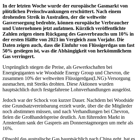
In der letzten Woche wurde der europäische Gasmarkt von
plötzlichen Preisschwankungen erschüttert. Nach einem
drohenden Streik in Australien, der die weltweite
Gasversorgung bedrohte, können europäische Verbraucher
und Unternehmen jetzt aufatmen. Kürzlich veröffentlichte
Zahlen zeigen einen Rückgang des Gasverbrauchs um 10% in
der ersten Hälfte von 2023 im Vergleich zum Vorjahr. Die
Daten zeigen auch, dass die Einfuhr von Flüssigerdgas um fast
50% gestiegen ist, was die Abhängigkeit von herkömmlichem
Gas verringert.
Ursprünglich stiegen die Preise, als Gewerkschaften bei
Energiegiganten wie Woodside Energy Group und Chevron, die
zusammen 10% der weltweiten Flüssigerdgas(LNG)-Versorgung
ausmachen, mit Streiks drohten. Diese Aktionen wurden
hauptsächlich durch festgefahrene Lohnverhandlungen ausgelöst.
Jedoch war der Schock von kurzer Dauer. Nachdem bei Woodside
eine Grundsatzvereinbarung erzielt wurde, über die die Mitglieder
noch abstimmen müssen, und nach Verhandlungen bei Chevron,
fielen die Großhandelspreise deutlich. Am führenden Markt in
Amsterdam sank der Gaspreis am Donnerstagmorgen um mehr als
16%.
Obwohl das australische Gas hauptsächlich nach China geht, hat es