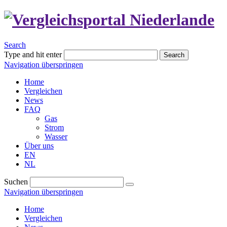
Search
Type and hit enter
Search
Navigation überspringen
Home
Vergleichen
News
FAQ
Gas
Strom
Wasser
Über uns
EN
NL
Suchen
Navigation überspringen
Home
Vergleichen