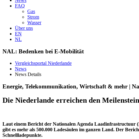
News
FAQ
Gas
Strom
Wasser
Über uns
EN
NL
NAL: Bedenken bei E-Mobilität
Vergleichsportal Niederlande
News
News Details
Energie, Telekommunikation, Wirtschaft & mehr | Na
Die Niederlande erreichen den Meilenstei
Laut einem Bericht der Nationalen Agenda Laadinfrastructuur (N
gibt es mehr als 500.000 Ladesäulen im ganzen Land. Der Beric
Schnellladepunkte.