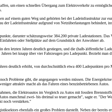
haffen, um einen schnellen Übergang zum Elektroverkehr zu ermöglichen
s.
en auf einem guten Weg und gehörten bei der Ladeinfrastruktur zur eu
au der Ladeinfrastruktur aufgrund von Netzüberlastungen behindert, i
nkte, darunter schätzungsweise 384.200 private Ladestationen. Das Ve
r Einfahrten oder Stellplätze auf dem Grundstück der Anwohner ab.
in den letzten Jahren deutlich gestiegen, und die (halb-)öffentliche La
n Jahren bei knapp über vier Fahrzeugen pro Ladepunkt. Bezieht man die
Jahren deutlich erhöht, von durchschnittlich etwa 400 Ladepunkten pro
er noch Probleme gibt, die angegangen werden müssen. Die Energiekrise
weniger attraktiv macht als das Fahren eines benzinbetriebenen Autos.
men, die Elektroautos im Vergleich zu Autos mit fossilen Brennstoffen
Autos manchmal zwei- bis dreimal so teuer gemacht", sagte er. "Der W
t noch verstärken."
stiksektors ebenfalls ein großes Problem darstellt. Neben der bereits