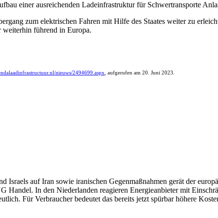
ufbau einer ausreichenden Ladeinfrastruktur für Schwertransporte Anla
rgang zum elektrischen Fahren mit Hilfe des Staates weiter zu erleich
r weiterhin führend in Europa.
endalaadinfrastructuur.nl/nieuws/2494699.aspx
, aufgerufen am 20. Juni 2023.
d Israels auf Iran sowie iranischen Gegenmaßnahmen gerät der europä
G Handel. In den Niederlanden reagieren Energieanbieter mit Einschr
eutlich. Für Verbraucher bedeutet das bereits jetzt spürbar höhere Koste