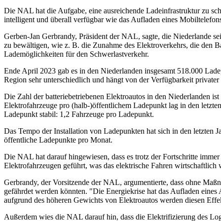
Die NAL hat die Aufgabe, eine ausreichende Ladeinfrastruktur zu sc
intelligent und überall verfügbar wie das Aufladen eines Mobiltelefon
Gerben-Jan Gerbrandy, Präsident der NAL, sagte, die Niederlande sei
zu bewältigen, wie z. B. die Zunahme des Elektroverkehrs, die den B
Lademöglichkeiten für den Schwerlastverkehr.
Ende April 2023 gab es in den Niederlanden insgesamt 518.000 Ladepu
Region sehr unterschiedlich und hängt von der Verfügbarkeit private
Die Zahl der batteriebetriebenen Elektroautos in den Niederlanden ist 
Elektrofahrzeuge pro (halb-)öffentlichem Ladepunkt lag in den letzte
Ladepunkt stabil: 1,2 Fahrzeuge pro Ladepunkt.
Das Tempo der Installation von Ladepunkten hat sich in den letzten 
öffentliche Ladepunkte pro Monat.
Die NAL hat darauf hingewiesen, dass es trotz der Fortschritte imm
Elektrofahrzeugen geführt, was das elektrische Fahren wirtschaftlich 
Gerbrandy, der Vorsitzende der NAL, argumentierte, dass ohne Maßnah
gefährdet werden könnten. "Die Energiekrise hat das Aufladen eines 
aufgrund des höheren Gewichts von Elektroautos werden diesen Effek
Außerdem wies die NAL darauf hin, dass die Elektrifizierung des Logi