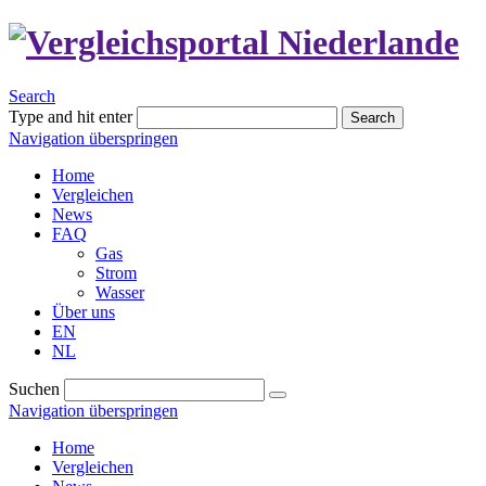
Search
Type and hit enter
Search
Navigation überspringen
Home
Vergleichen
News
FAQ
Gas
Strom
Wasser
Über uns
EN
NL
Suchen
Navigation überspringen
Home
Vergleichen