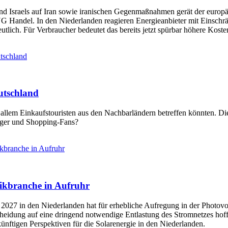
d Israels auf Iran sowie iranischen Gegenmaßnahmen gerät der europä
G Handel. In den Niederlanden reagieren Energieanbieter mit Einschr
eutlich. Für Verbraucher bedeutet das bereits jetzt spürbar höhere Koste
tschland
utschland
 allem Einkaufstouristen aus den Nachbarländern betreffen könnten. Di
änger und Shopping-Fans?
ikbranche in Aufruhr
aikbranche in Aufruhr
027 in den Niederlanden hat für erhebliche Aufregung in der Photovolt
eidung auf eine dringend notwendige Entlastung des Stromnetzes hoffe
nftigen Perspektiven für die Solarenergie in den Niederlanden.