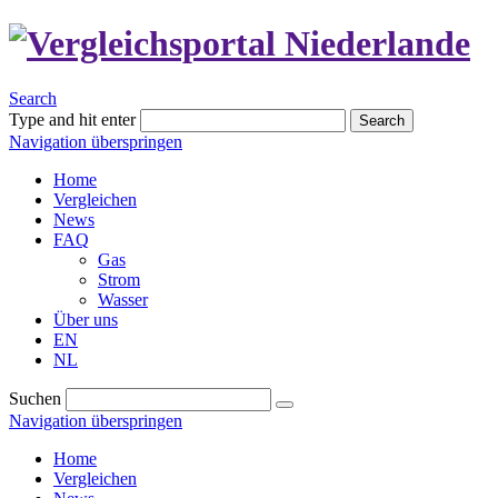
Search
Type and hit enter
Search
Navigation überspringen
Home
Vergleichen
News
FAQ
Gas
Strom
Wasser
Über uns
EN
NL
Suchen
Navigation überspringen
Home
Vergleichen