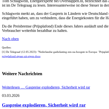
Tom Schlagwein, Energieexperte bei Overstappen.nl, bezeichnet das ak
ist im De Telegraag zu lesen. Interessanterweise ist diese Steuer in 
Schlagwein merkt an, dass der Gaspreis in Ländern wie Deutschland u
eingeführt haben, um zu verhindern, dass die Energiekosten für die 
Da die Preisbremse (Prijsplafond) Ende dieses Jahres ausläuft und di
Verbraucher weiterhin bezahlbar zu halten.
Nach oben
Quellen:
[1] De Telegraaf (12.05.2023): "Nederlandse gasbelasting een-na-hoogste in Europa: ’Prijspla
prijsplafond-sigaar-uit-eigen-doos
Weitere Nachrichten
Weiterlesen …
Gaspreise explodieren, Sicherheit wird rar
03.03.2026
Gaspreise explodieren, Sicherheit wird rar