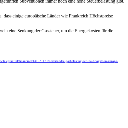
eingeführten Subventionen immer noch eine hohe Steuerbelastung gibt,
u, dass einige europäische Länder wie Frankreich Höchstpreise
gwein eine Senkung der Gassteuer, um die Energiekosten für die
ww.telegraaf.nl/financieel/441021121/nederlandse-gasbelasting-een-na-hoogste-in-europa-