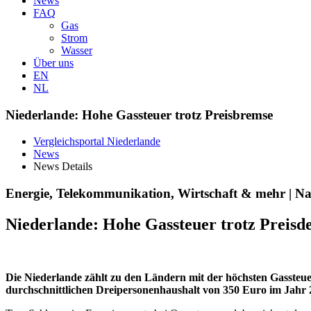
News
FAQ
Gas
Strom
Wasser
Über uns
EN
NL
Niederlande: Hohe Gassteuer trotz Preisbremse
Vergleichsportal Niederlande
News
News Details
Energie, Telekommunikation, Wirtschaft & mehr | Na
Niederlande: Hohe Gassteuer trotz Preisd
Die Niederlande zählt zu den Ländern mit der höchsten Gassteuer
durchschnittlichen Dreipersonenhaushalt von 350 Euro im Jahr 2