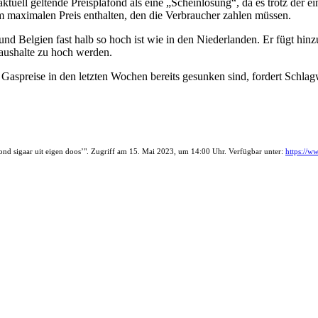
tuell geltende Preisplafond als eine „Scheinlösung“, da es trotz der 
dem maximalen Preis enthalten, den die Verbraucher zahlen müssen.
nd Belgien fast halb so hoch ist wie in den Niederlanden. Er fügt hinz
Haushalte zu hoch werden.
e Gaspreise in den letzten Wochen bereits gesunken sind, fordert Schla
fond sigaar uit eigen doos’". Zugriff am 15. Mai 2023, um 14:00 Uhr. Verfügbar unter:
https://w